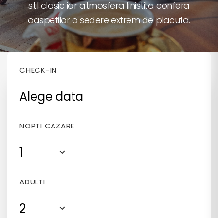
stil clasic iar atmosfera linistita confera
spa
oaspetilor o sedere extrem de placuta.
350 RON / NOAPTE
CHECK-IN
NOPTI CAZARE
1
ADULTI
2