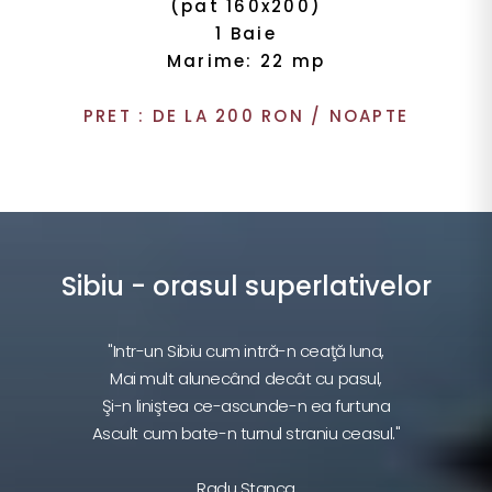
(pat 160x200)
1 Baie
Marime: 22 mp
PRET : DE LA 200 RON / NOAPTE
Sibiu - orasul superlativelor
"Intr-un Sibiu cum intră-n ceaţă luna,
Mai mult alunecând decât cu pasul,
Şi-n liniştea ce-ascunde-n ea furtuna
Ascult cum bate-n turnul straniu ceasul."
Radu Stanca