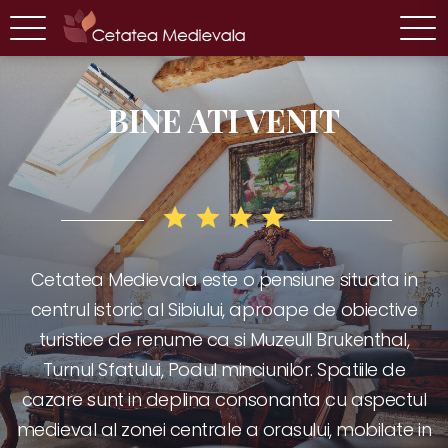
BINE ATI VENIT
Cetatea Medievala este o pensiune situata in
centrul istoric al Sibiului, aproape de obiective
VERIFICA DISPONIBILITATEA
turistice de renume ca si Muzeull Brukenthal,
Turnul Sfatului, Podul minciunilor. Spatiile de
cazare sunt in deplina consonanta cu aspectul
medieval al zonei centrale a orasului, mobilate in
Camera dubla cu cad